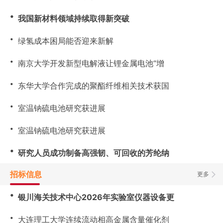
・
我国新材料领域持续取得新突破
・
绿氢成本困局能否迎来新解
・
南京大学开发新型电解液让锂金属电池“增
・
东华大学合作完成的聚酯纤维相关技术获国
・
室温钠硫电池研究获进展
・
室温钠硫电池研究获进展
・
研究人员成功制备高强韧、可回收的芳纶纳
招标信息
更多
・
银川海关技术中心2026年实验室仪器设备更
・
大连理工大学连续流动相高金属含量催化剂