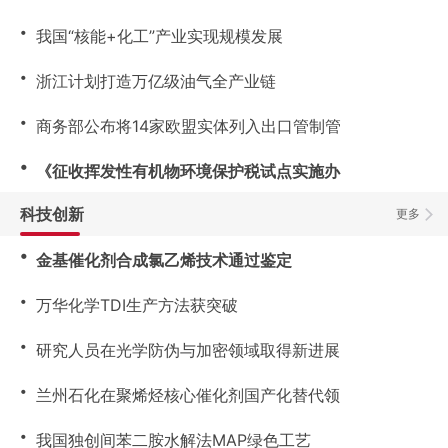
・
我国“核能+化工”产业实现规模发展
・
浙江计划打造万亿级油气全产业链
・
商务部公布将14家欧盟实体列入出口管制管
・
《征收挥发性有机物环境保护税试点实施办
科技创新
更多
・
金基催化剂合成氯乙烯技术通过鉴定
・
万华化学TDI生产方法获突破
・
研究人员在光学防伪与加密领域取得新进展
・
兰州石化在聚烯烃核心催化剂国产化替代领
・
我国独创间苯二胺水解法MAP绿色工艺