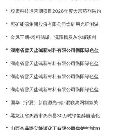
・
毅康科技运营期项目2026年度大宗药剂采购
・
兖矿能源集团股份有限公司煤矿用光纤测温
・
金风三期-粉料储罐、沉降槽及灰水罐谈判
・
湖南省雪天盐碱新材料有限公司衡阳绿色盐
・
湖南省雪天盐碱新材料有限公司衡阳绿色盐
・
湖南省雪天盐碱新材料有限公司衡阳绿色盐
・
湖南省雪天盐碱新材料有限公司衡阳绿色盐
・
国华（宁夏）新能源光-储-混联离网制氢关
・
黑龙江省鸡西市鸡东县30万吨绿氢醇航油化
・
山西金鼎潞宝能源化工有限公司焦炉气制20