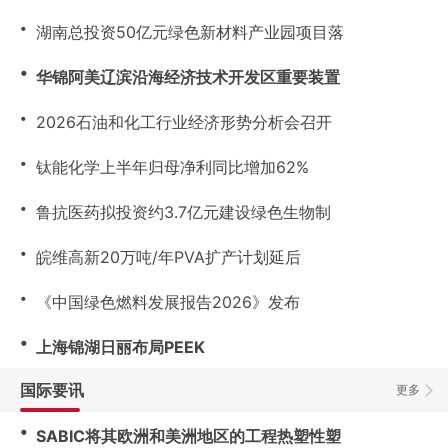
・
湖南总投资50亿元绿色新材料产业园项目落
・
华锦阿美辽滨沿海经济技术开发区重要装置
・
2026石油和化工行业经济形势分析会召开
・
钛能化学上半年归母净利同比增加62%
・
鲁抗医药拟投资约3.7亿元建设绿色生物制
・
皖维高新20万吨/年PVA扩产计划延后
・
《中国绿色燃料发展报告2026》发布
・
上海锦湖日丽布局PEEK
国际要讯
更多
・
SABIC将其欧洲和美洲地区的工程热塑性塑