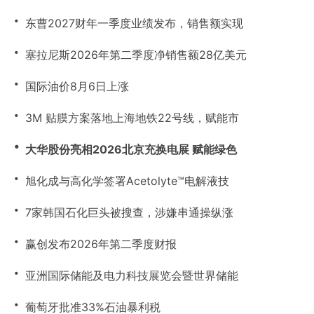
・
东曹2027财年一季度业绩发布，销售额实现
・
塞拉尼斯2026年第二季度净销售额28亿美元
・
国际油价8月6日上涨
・
3M 贴膜方案落地上海地铁22号线，赋能市
・
大华股份亮相2026北京充换电展 赋能绿色
・
旭化成与高化学签署Acetolyte™电解液技
・
7家韩国石化巨头被搜查，涉嫌串通操纵涨
・
赢创发布2026年第二季度财报
・
亚洲国际储能及电力科技展览会暨世界储能
・
葡萄牙批准33%石油暴利税