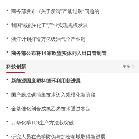
・
商务部发布《关于所谓“产能过剩”问题的
・
我国“核能+化工”产业实现规模发展
・
浙江计划打造万亿级油气全产业链
・
商务部公布将14家欧盟实体列入出口管制管
科技创新
更多
・
新能源固废塑料循环利用获进展
・
国产膜法碳捕集技术迈入规模化新阶段
・
金基催化剂合成氯乙烯技术通过鉴定
・
万华化学TDI生产方法获突破
・
研究人员在光学防伪与加密领域取得新进展