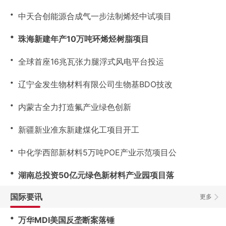
・
中天合创能源合成气一步法制烯烃中试项目
・
珠海新建年产10万吨环烯烃树脂项目
・
全球首座16兆瓦张力腿浮式风电平台投运
・
辽宁金发生物材料有限公司生物基BDO技改
・
内蒙古全力打造氟产业绿色创新
・
新疆新业准东新建煤化工项目开工
・
中化学西部新材料5万吨POE产业示范项目公
・
湖南总投资50亿元绿色新材料产业园项目落
国际要讯
更多
・
万华MDI美国反垄断案落锤