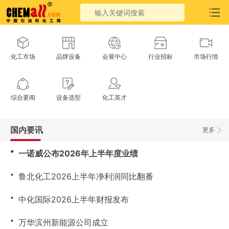
化工市场
品牌设备
会展中心
行业招标
市场行情
综合要闻
设备选型
化工英才
国内要讯
更多
・
一诺威公布2026年上半年度业绩
・
鲁北化工2026上半年净利润同比翻番
・
中化国际2026上半年财报发布
・
万华滨州新能源公司成立