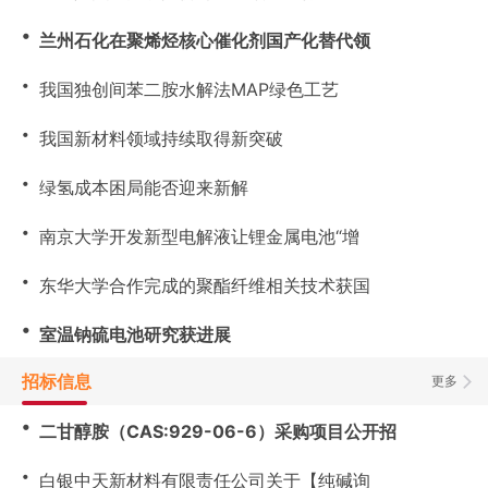
・
兰州石化在聚烯烃核心催化剂国产化替代领
・
我国独创间苯二胺水解法MAP绿色工艺
・
我国新材料领域持续取得新突破
・
绿氢成本困局能否迎来新解
・
南京大学开发新型电解液让锂金属电池“增
・
东华大学合作完成的聚酯纤维相关技术获国
・
室温钠硫电池研究获进展
招标信息
更多
・
二甘醇胺（CAS:929-06-6）采购项目公开招
・
白银中天新材料有限责任公司关于【纯碱询