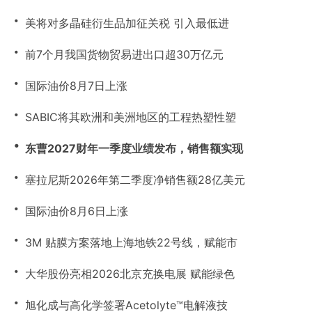
・
美将对多晶硅衍生品加征关税 引入最低进
・
前7个月我国货物贸易进出口超30万亿元
・
国际油价8月7日上涨
・
SABIC将其欧洲和美洲地区的工程热塑性塑
・
东曹2027财年一季度业绩发布，销售额实现
・
塞拉尼斯2026年第二季度净销售额28亿美元
・
国际油价8月6日上涨
・
3M 贴膜方案落地上海地铁22号线，赋能市
・
大华股份亮相2026北京充换电展 赋能绿色
・
旭化成与高化学签署Acetolyte™电解液技