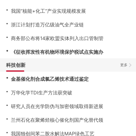
・
我国“核能+化工”产业实现规模发展
・
浙江计划打造万亿级油气全产业链
・
商务部公布将14家欧盟实体列入出口管制管
・
《征收挥发性有机物环境保护税试点实施办
科技创新
更多
・
金基催化剂合成氯乙烯技术通过鉴定
・
万华化学TDI生产方法获突破
・
研究人员在光学防伪与加密领域取得新进展
・
兰州石化在聚烯烃核心催化剂国产化替代领
・
我国独创间苯二胺水解法MAP绿色工艺