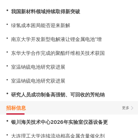
・
我国新材料领域持续取得新突破
・
绿氢成本困局能否迎来新解
・
南京大学开发新型电解液让锂金属电池“增
・
东华大学合作完成的聚酯纤维相关技术获国
・
室温钠硫电池研究获进展
・
室温钠硫电池研究获进展
・
研究人员成功制备高强韧、可回收的芳纶纳
招标信息
更多
・
银川海关技术中心2026年实验室仪器设备更
・
大连理工大学连续流动相高金属含量催化剂