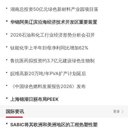
・
湖南总投资50亿元绿色新材料产业园项目落
・
华锦阿美辽滨沿海经济技术开发区重要装置
・
2026石油和化工行业经济形势分析会召开
・
钛能化学上半年归母净利同比增加62%
・
鲁抗医药拟投资约3.7亿元建设绿色生物制
・
皖维高新20万吨/年PVA扩产计划延后
・
《中国绿色燃料发展报告2026》发布
・
上海锦湖日丽布局PEEK
国际要讯
更多
・
SABIC将其欧洲和美洲地区的工程热塑性塑