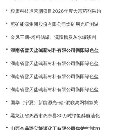
・
毅康科技运营期项目2026年度大宗药剂采购
・
兖矿能源集团股份有限公司煤矿用光纤测温
・
金风三期-粉料储罐、沉降槽及灰水罐谈判
・
湖南省雪天盐碱新材料有限公司衡阳绿色盐
・
湖南省雪天盐碱新材料有限公司衡阳绿色盐
・
湖南省雪天盐碱新材料有限公司衡阳绿色盐
・
湖南省雪天盐碱新材料有限公司衡阳绿色盐
・
国华（宁夏）新能源光-储-混联离网制氢关
・
黑龙江省鸡西市鸡东县30万吨绿氢醇航油化
・
山西金鼎潞宝能源化工有限公司焦炉气制20