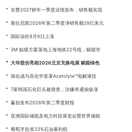
・
东曹2027财年一季度业绩发布，销售额实现
・
塞拉尼斯2026年第二季度净销售额28亿美元
・
国际油价8月6日上涨
・
3M 贴膜方案落地上海地铁22号线，赋能市
・
大华股份亮相2026北京充换电展 赋能绿色
・
旭化成与高化学签署Acetolyte™电解液技
・
7家韩国石化巨头被搜查，涉嫌串通操纵涨
・
赢创发布2026年第二季度财报
・
亚洲国际储能及电力科技展览会暨世界储能
・
葡萄牙批准33%石油暴利税