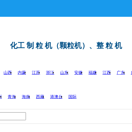
化工 制 粒 机（颗粒机）、整 粒 机
山西
内蒙
江苏
浙江
山东
安徽
福建
江西
广东
州
青海
海南
西藏
港澳台
国际