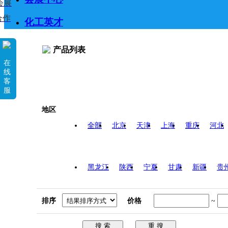
会展
合作
化工英才
产品列表
在
线
客
服
地区
全部
北京
天津
上海
重庆
河北
黑龙江
陕西
宁夏
甘肃
新疆
贵
排序
价格
~