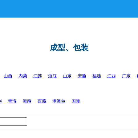
成型、包装
山西
内蒙
江苏
浙江
山东
安徽
福建
江西
广东
州
青海
海南
西藏
港澳台
国际