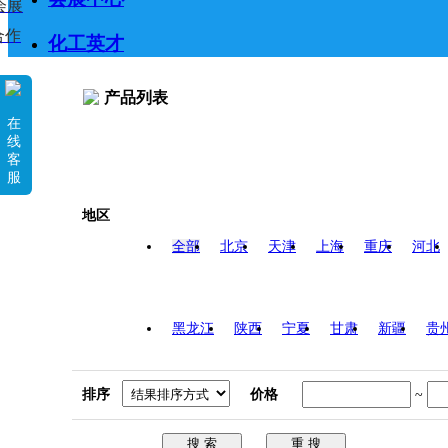
会展
合作
化工英才
产品列表
在
线
客
服
地区
全部
北京
天津
上海
重庆
河北
黑龙江
陕西
宁夏
甘肃
新疆
贵
排序
价格
~