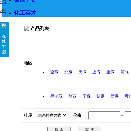
会展
合作
化工英才
产品列表
在
线
客
服
地区
全部
北京
天津
上海
重庆
河北
黑龙江
陕西
宁夏
甘肃
新疆
贵
排序
价格
~