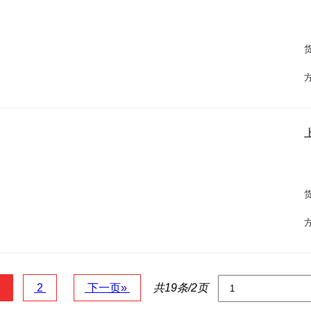
1
2
下一页»
共19条/2页