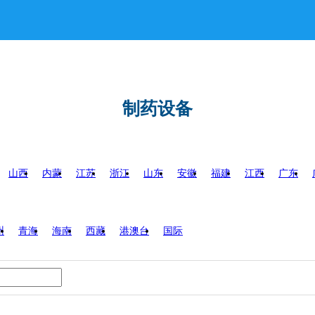
制药设备
山西
内蒙
江苏
浙江
山东
安徽
福建
江西
广东
州
青海
海南
西藏
港澳台
国际