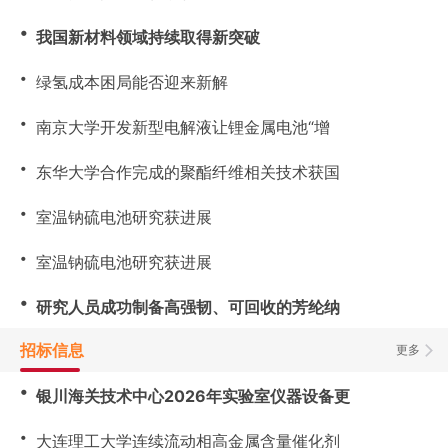
・
我国新材料领域持续取得新突破
・
绿氢成本困局能否迎来新解
・
南京大学开发新型电解液让锂金属电池“增
・
东华大学合作完成的聚酯纤维相关技术获国
・
室温钠硫电池研究获进展
・
室温钠硫电池研究获进展
・
研究人员成功制备高强韧、可回收的芳纶纳
招标信息
更多
・
银川海关技术中心2026年实验室仪器设备更
・
大连理工大学连续流动相高金属含量催化剂