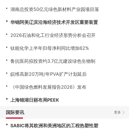
・
湖南总投资50亿元绿色新材料产业园项目落
・
华锦阿美辽滨沿海经济技术开发区重要装置
・
2026石油和化工行业经济形势分析会召开
・
钛能化学上半年归母净利同比增加62%
・
鲁抗医药拟投资约3.7亿元建设绿色生物制
・
皖维高新20万吨/年PVA扩产计划延后
・
《中国绿色燃料发展报告2026》发布
・
上海锦湖日丽布局PEEK
国际要讯
更多
・
SABIC将其欧洲和美洲地区的工程热塑性塑