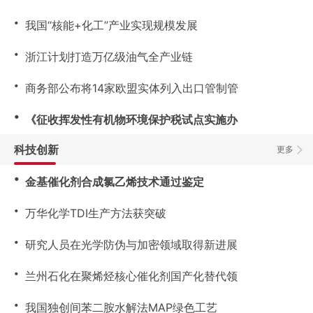
・
我国“核能+化工”产业实现规模发展
・
浙江计划打造万亿级油气全产业链
・
商务部公布将14家欧盟实体列入出口管制管
・
《征收挥发性有机物环境保护税试点实施办
科技创新
更多
・
金基催化剂合成氯乙烯技术通过鉴定
・
万华化学TDI生产方法获突破
・
研究人员在光学防伪与加密领域取得新进展
・
兰州石化在聚烯烃核心催化剂国产化替代领
・
我国独创间苯二胺水解法MAP绿色工艺