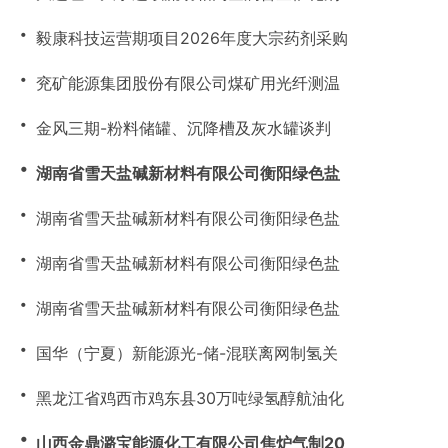
・
毅康科技运营期项目2026年度大宗药剂采购
・
兖矿能源集团股份有限公司煤矿用光纤测温
・
金风三期-粉料储罐、沉降槽及灰水罐谈判
・
湖南省雪天盐碱新材料有限公司衡阳绿色盐
・
湖南省雪天盐碱新材料有限公司衡阳绿色盐
・
湖南省雪天盐碱新材料有限公司衡阳绿色盐
・
湖南省雪天盐碱新材料有限公司衡阳绿色盐
・
国华（宁夏）新能源光-储-混联离网制氢关
・
黑龙江省鸡西市鸡东县30万吨绿氢醇航油化
・
山西金鼎潞宝能源化工有限公司焦炉气制20