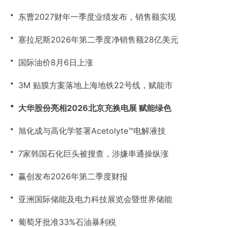
・
东曹2027财年一季度业绩发布，销售额实现
・
塞拉尼斯2026年第二季度净销售额28亿美元
・
国际油价8月6日上涨
・
3M 贴膜方案落地上海地铁22号线，赋能市
・
大华股份亮相2026北京充换电展 赋能绿色
・
旭化成与高化学签署Acetolyte™电解液技
・
7家韩国石化巨头被搜查，涉嫌串通操纵涨
・
赢创发布2026年第二季度财报
・
亚洲国际储能及电力科技展览会暨世界储能
・
葡萄牙批准33%石油暴利税