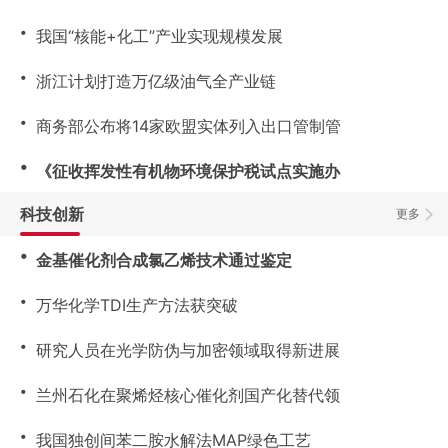
・
我国“核能+化工”产业实现规模发展
・
浙江计划打造万亿级油气全产业链
・
商务部公布将14家欧盟实体列入出口管制管
・
《征收挥发性有机物环境保护税试点实施办
科技创新
更多
・
金基催化剂合成氯乙烯技术通过鉴定
・
万华化学TDI生产方法获突破
・
研究人员在光学防伪与加密领域取得新进展
・
兰州石化在聚烯烃核心催化剂国产化替代领
・
我国独创间苯二胺水解法MAP绿色工艺