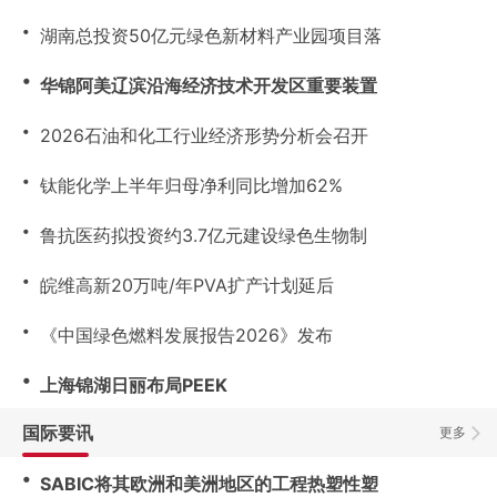
・
湖南总投资50亿元绿色新材料产业园项目落
・
华锦阿美辽滨沿海经济技术开发区重要装置
・
2026石油和化工行业经济形势分析会召开
・
钛能化学上半年归母净利同比增加62%
・
鲁抗医药拟投资约3.7亿元建设绿色生物制
・
皖维高新20万吨/年PVA扩产计划延后
・
《中国绿色燃料发展报告2026》发布
・
上海锦湖日丽布局PEEK
国际要讯
更多
・
SABIC将其欧洲和美洲地区的工程热塑性塑