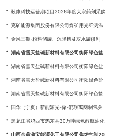
・
毅康科技运营期项目2026年度大宗药剂采购
・
兖矿能源集团股份有限公司煤矿用光纤测温
・
金风三期-粉料储罐、沉降槽及灰水罐谈判
・
湖南省雪天盐碱新材料有限公司衡阳绿色盐
・
湖南省雪天盐碱新材料有限公司衡阳绿色盐
・
湖南省雪天盐碱新材料有限公司衡阳绿色盐
・
湖南省雪天盐碱新材料有限公司衡阳绿色盐
・
国华（宁夏）新能源光-储-混联离网制氢关
・
黑龙江省鸡西市鸡东县30万吨绿氢醇航油化
・
山西金鼎潞宝能源化工有限公司焦炉气制20