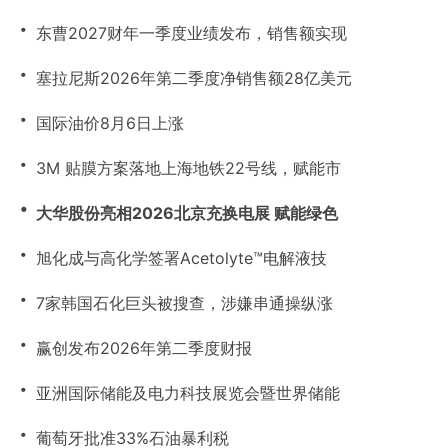
・
东曹2027财年一季度业绩发布，销售额实现
・
塞拉尼斯2026年第二季度净销售额28亿美元
・
国际油价8月6日上涨
・
3M 贴膜方案落地上海地铁22号线，赋能市
・
大华股份亮相2026北京充换电展 赋能绿色
・
旭化成与高化学签署Acetolyte™电解液技
・
7家韩国石化巨头被搜查，涉嫌串通操纵涨
・
赢创发布2026年第二季度财报
・
亚洲国际储能及电力科技展览会暨世界储能
・
葡萄牙批准33%石油暴利税