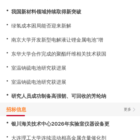
・
我国新材料领域持续取得新突破
・
绿氢成本困局能否迎来新解
・
南京大学开发新型电解液让锂金属电池“增
・
东华大学合作完成的聚酯纤维相关技术获国
・
室温钠硫电池研究获进展
・
室温钠硫电池研究获进展
・
研究人员成功制备高强韧、可回收的芳纶纳
招标信息
更多
・
银川海关技术中心2026年实验室仪器设备更
・
大连理工大学连续流动相高金属含量催化剂