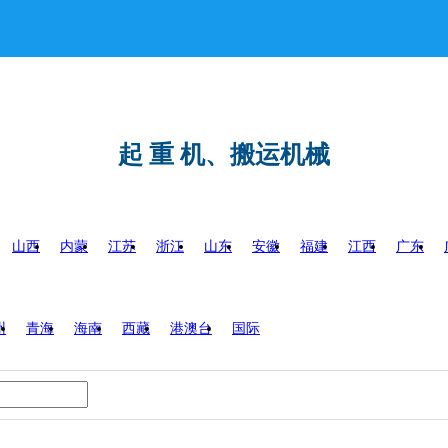
起 重 机、搬运机械
山西
内蒙
江苏
浙江
山东
安徽
福建
江西
广东
州
青海
海南
西藏
港澳台
国际