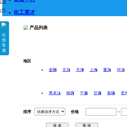
会展
合作
化工英才
产品列表
在
线
客
服
地区
全部
北京
天津
上海
重庆
河北
黑龙江
陕西
宁夏
甘肃
新疆
贵
排序
价格
~