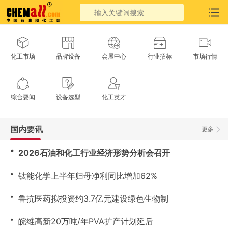
化工市场
品牌设备
会展中心
行业招标
市场行情
综合要闻
设备选型
化工英才
国内要讯
更多
・
2026石油和化工行业经济形势分析会召开
・
钛能化学上半年归母净利同比增加62%
・
鲁抗医药拟投资约3.7亿元建设绿色生物制
・
皖维高新20万吨/年PVA扩产计划延后