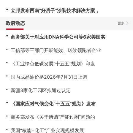
・
立邦发布西南"好房子"涂装技术解决方案，
政府动态
更多
・
商务部关于对应用DNA科学公司等6家美国实
・
工信部等三部门开展能效、碳效领跑者企业
・
《工业绿色低碳发展“十五五”规划》印发
・
国内成品油价格2026年7月31日上调
・
新疆3家化工园区拟通过认定
・
《国家应对气候变化“十五五”规划》发布
・
商务部发布《关于所谓“产能过剩”问题的
・
我国“核能+化工”产业实现规模发展