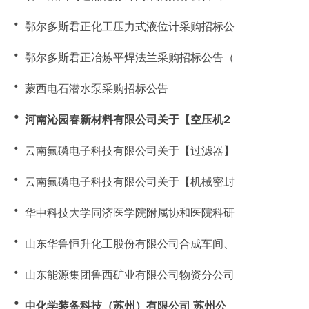
・
鄂尔多斯君正化工压力式液位计采购招标公
・
鄂尔多斯君正冶炼平焊法兰采购招标公告（
・
蒙西电石潜水泵采购招标公告
・
河南沁园春新材料有限公司关于【空压机2
・
云南氟磷电子科技有限公司关于【过滤器】
・
云南氟磷电子科技有限公司关于【机械密封
・
华中科技大学同济医学院附属协和医院科研
・
山东华鲁恒升化工股份有限公司合成车间、
・
山东能源集团鲁西矿业有限公司物资分公司
・
中化学装备科技（苏州）有限公司 苏州公