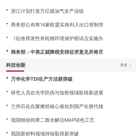
・
浙江计划打造万亿级油气全产业链
・
商务部公布将14家欧盟实体列入出口管制管
・
《征收挥发性有机物环境保护税试点实施办
・
商务部：中美正就降税安排征求意见并将尽
科技创新
更多
・
万华化学TDI生产方法获突破
・
研究人员在光学防伪与加密领域取得新进展
・
兰州石化在聚烯烃核心催化剂国产化替代领
・
我国独创间苯二胺水解法MAP绿色工艺
・
我国新材料领域持续取得新突破