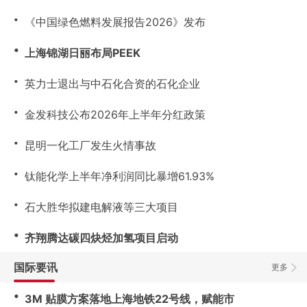
・
《中国绿色燃料发展报告2026》发布
・
上海锦湖日丽布局PEEK
・
英力士退出与中石化合资的石化企业
・
金发科技公布2026年上半年分红政策
・
昆明一化工厂发生火情事故
・
钛能化学上半年净利润同比暴增61.93%
・
石大胜华拟建电解液等三大项目
・
齐翔腾达碳四炔烃加氢项目启动
国际要讯
更多
・
3M 贴膜方案落地上海地铁22号线，赋能市