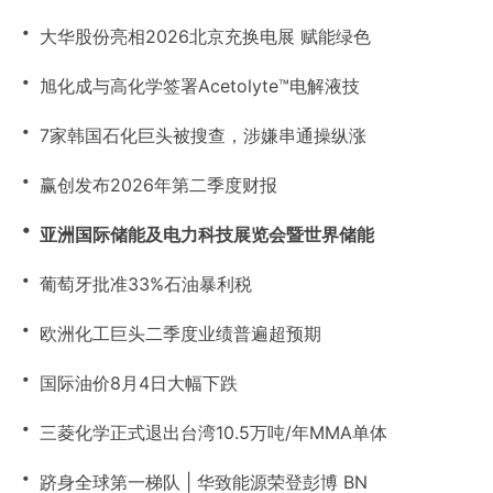
・
大华股份亮相2026北京充换电展 赋能绿色
・
旭化成与高化学签署Acetolyte™电解液技
・
7家韩国石化巨头被搜查，涉嫌串通操纵涨
・
赢创发布2026年第二季度财报
・
亚洲国际储能及电力科技展览会暨世界储能
・
葡萄牙批准33%石油暴利税
・
欧洲化工巨头二季度业绩普遍超预期
・
国际油价8月4日大幅下跌
・
三菱化学正式退出台湾10.5万吨/年MMA单体
・
跻身全球第一梯队 | 华致能源荣登彭博 BN