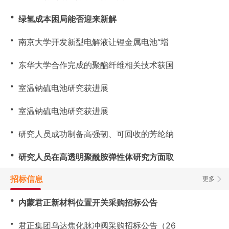
・
绿氢成本困局能否迎来新解
・
南京大学开发新型电解液让锂金属电池“增
・
东华大学合作完成的聚酯纤维相关技术获国
・
室温钠硫电池研究获进展
・
室温钠硫电池研究获进展
・
研究人员成功制备高强韧、可回收的芳纶纳
・
研究人员在高透明聚酰胺弹性体研究方面取
招标信息
更多
・
内蒙君正新材料位置开关采购招标公告
・
君正集团乌达焦化脉冲阀采购招标公告（26