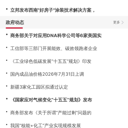
・
立邦发布西南"好房子"涂装技术解决方案，
政府动态
更多
・
商务部关于对应用DNA科学公司等6家美国实
・
工信部等三部门开展能效、碳效领跑者企业
・
《工业绿色低碳发展“十五五”规划》印发
・
国内成品油价格2026年7月31日上调
・
新疆3家化工园区拟通过认定
・
《国家应对气候变化“十五五”规划》发布
・
商务部发布《关于所谓“产能过剩”问题的
・
我国“核能+化工”产业实现规模发展