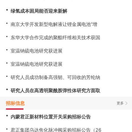
・
绿氢成本困局能否迎来新解
・
南京大学开发新型电解液让锂金属电池“增
・
东华大学合作完成的聚酯纤维相关技术获国
・
室温钠硫电池研究获进展
・
室温钠硫电池研究获进展
・
研究人员成功制备高强韧、可回收的芳纶纳
・
研究人员在高透明聚酰胺弹性体研究方面取
招标信息
更多
・
内蒙君正新材料位置开关采购招标公告
・
君正集团乌达焦化脉冲阀采购招标公告（26