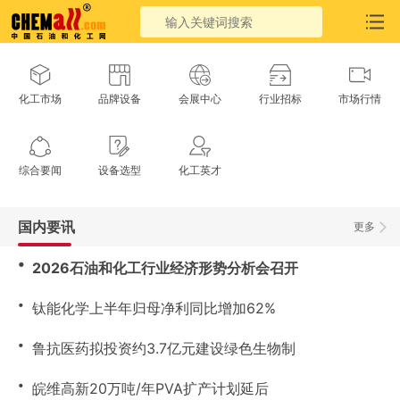
化工市场
品牌设备
会展中心
行业招标
市场行情
综合要闻
设备选型
化工英才
国内要讯
更多
・
2026石油和化工行业经济形势分析会召开
・
钛能化学上半年归母净利同比增加62%
・
鲁抗医药拟投资约3.7亿元建设绿色生物制
・
皖维高新20万吨/年PVA扩产计划延后