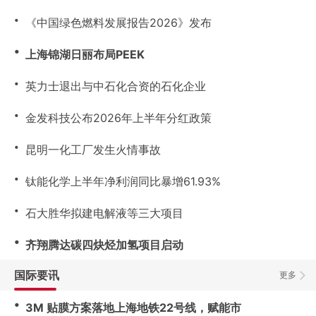
・
《中国绿色燃料发展报告2026》发布
・
上海锦湖日丽布局PEEK
・
英力士退出与中石化合资的石化企业
・
金发科技公布2026年上半年分红政策
・
昆明一化工厂发生火情事故
・
钛能化学上半年净利润同比暴增61.93%
・
石大胜华拟建电解液等三大项目
・
齐翔腾达碳四炔烃加氢项目启动
国际要讯
更多
・
3M 贴膜方案落地上海地铁22号线，赋能市