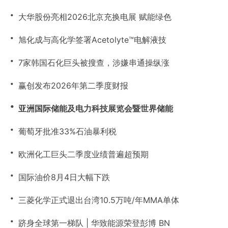
・
大华股份亮相2026北京充换电展 赋能绿色
・
旭化成与高化学签署Acetolyte™电解液技
・
7家韩国石化巨头被搜查，涉嫌串通操纵涨
・
赢创发布2026年第二季度财报
・
亚洲国际储能及电力科技展览会暨世界储能
・
葡萄牙批准33%石油暴利税
・
欧洲化工巨头二季度业绩普遍超预期
・
国际油价8月4日大幅下跌
・
三菱化学正式退出台湾10.5万吨/年MMA单体
・
跻身全球第一梯队 | 华致能源荣登彭博 BN