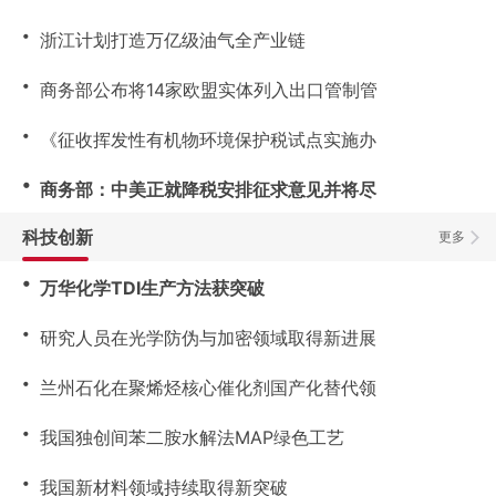
・
浙江计划打造万亿级油气全产业链
・
商务部公布将14家欧盟实体列入出口管制管
・
《征收挥发性有机物环境保护税试点实施办
・
商务部：中美正就降税安排征求意见并将尽
科技创新
更多
・
万华化学TDI生产方法获突破
・
研究人员在光学防伪与加密领域取得新进展
・
兰州石化在聚烯烃核心催化剂国产化替代领
・
我国独创间苯二胺水解法MAP绿色工艺
・
我国新材料领域持续取得新突破