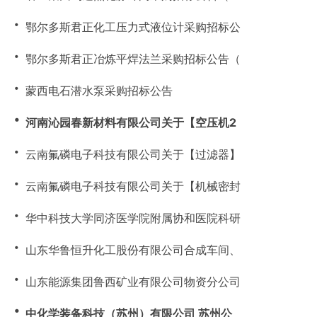
・
鄂尔多斯君正化工压力式液位计采购招标公
・
鄂尔多斯君正冶炼平焊法兰采购招标公告（
・
蒙西电石潜水泵采购招标公告
・
河南沁园春新材料有限公司关于【空压机2
・
云南氟磷电子科技有限公司关于【过滤器】
・
云南氟磷电子科技有限公司关于【机械密封
・
华中科技大学同济医学院附属协和医院科研
・
山东华鲁恒升化工股份有限公司合成车间、
・
山东能源集团鲁西矿业有限公司物资分公司
・
中化学装备科技（苏州）有限公司 苏州公