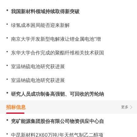
・
我国新材料领域持续取得新突破
・
绿氢成本困局能否迎来新解
・
南京大学开发新型电解液让锂金属电池“增
・
东华大学合作完成的聚酯纤维相关技术获国
・
室温钠硫电池研究获进展
・
室温钠硫电池研究获进展
・
研究人员成功制备高强韧、可回收的芳纶纳
招标信息
更多
・
兖矿能源集团股份有限公司物资供应中心自
・
中昆新材料2X60万吨/年天然气制乙二醇项