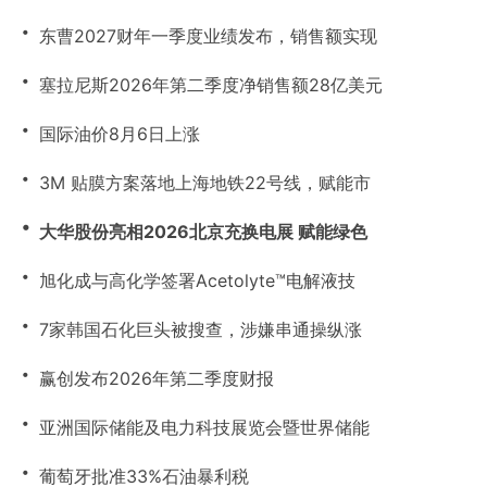
・
东曹2027财年一季度业绩发布，销售额实现
・
塞拉尼斯2026年第二季度净销售额28亿美元
・
国际油价8月6日上涨
・
3M 贴膜方案落地上海地铁22号线，赋能市
・
大华股份亮相2026北京充换电展 赋能绿色
・
旭化成与高化学签署Acetolyte™电解液技
・
7家韩国石化巨头被搜查，涉嫌串通操纵涨
・
赢创发布2026年第二季度财报
・
亚洲国际储能及电力科技展览会暨世界储能
・
葡萄牙批准33%石油暴利税