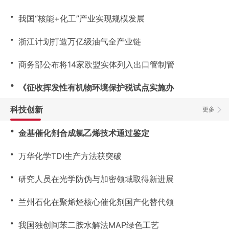
・
我国“核能+化工”产业实现规模发展
・
浙江计划打造万亿级油气全产业链
・
商务部公布将14家欧盟实体列入出口管制管
・
《征收挥发性有机物环境保护税试点实施办
科技创新
更多
・
金基催化剂合成氯乙烯技术通过鉴定
・
万华化学TDI生产方法获突破
・
研究人员在光学防伪与加密领域取得新进展
・
兰州石化在聚烯烃核心催化剂国产化替代领
・
我国独创间苯二胺水解法MAP绿色工艺