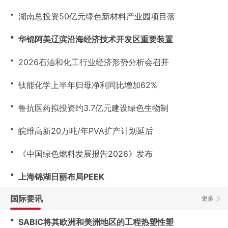
・
湖南总投资50亿元绿色新材料产业园项目落
・
华锦阿美辽滨沿海经济技术开发区重要装置
・
2026石油和化工行业经济形势分析会召开
・
钛能化学上半年归母净利同比增加62%
・
鲁抗医药拟投资约3.7亿元建设绿色生物制
・
皖维高新20万吨/年PVA扩产计划延后
・
《中国绿色燃料发展报告2026》发布
・
上海锦湖日丽布局PEEK
国际要讯
更多
・
SABIC将其欧洲和美洲地区的工程热塑性塑