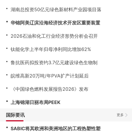
・
湖南总投资50亿元绿色新材料产业园项目落
・
华锦阿美辽滨沿海经济技术开发区重要装置
・
2026石油和化工行业经济形势分析会召开
・
钛能化学上半年归母净利同比增加62%
・
鲁抗医药拟投资约3.7亿元建设绿色生物制
・
皖维高新20万吨/年PVA扩产计划延后
・
《中国绿色燃料发展报告2026》发布
・
上海锦湖日丽布局PEEK
国际要讯
更多
・
SABIC将其欧洲和美洲地区的工程热塑性塑