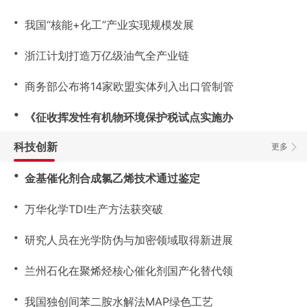
・
我国“核能+化工”产业实现规模发展
・
浙江计划打造万亿级油气全产业链
・
商务部公布将14家欧盟实体列入出口管制管
・
《征收挥发性有机物环境保护税试点实施办
科技创新
更多
・
金基催化剂合成氯乙烯技术通过鉴定
・
万华化学TDI生产方法获突破
・
研究人员在光学防伪与加密领域取得新进展
・
兰州石化在聚烯烃核心催化剂国产化替代领
・
我国独创间苯二胺水解法MAP绿色工艺