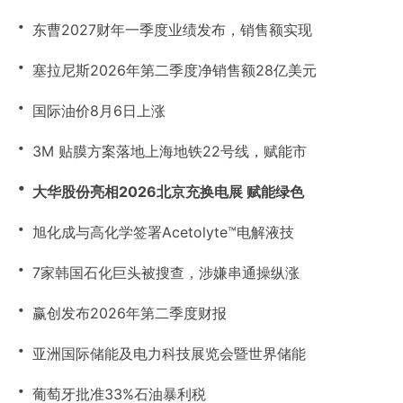
・
东曹2027财年一季度业绩发布，销售额实现
・
塞拉尼斯2026年第二季度净销售额28亿美元
・
国际油价8月6日上涨
・
3M 贴膜方案落地上海地铁22号线，赋能市
・
大华股份亮相2026北京充换电展 赋能绿色
・
旭化成与高化学签署Acetolyte™电解液技
・
7家韩国石化巨头被搜查，涉嫌串通操纵涨
・
赢创发布2026年第二季度财报
・
亚洲国际储能及电力科技展览会暨世界储能
・
葡萄牙批准33%石油暴利税