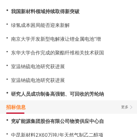
・
我国新材料领域持续取得新突破
・
绿氢成本困局能否迎来新解
・
南京大学开发新型电解液让锂金属电池“增
・
东华大学合作完成的聚酯纤维相关技术获国
・
室温钠硫电池研究获进展
・
室温钠硫电池研究获进展
・
研究人员成功制备高强韧、可回收的芳纶纳
招标信息
更多
・
兖矿能源集团股份有限公司物资供应中心自
・
中昆新材料2X60万吨/年天然气制乙二醇项