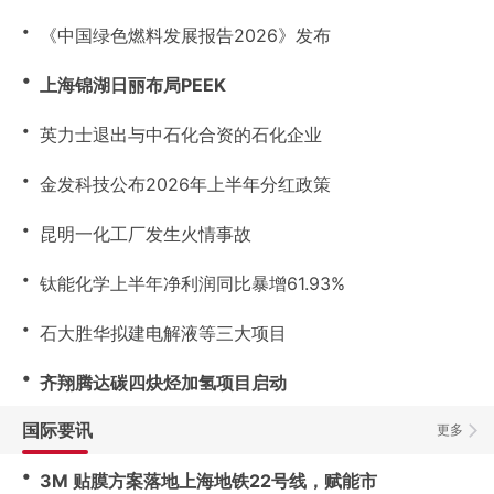
・
《中国绿色燃料发展报告2026》发布
・
上海锦湖日丽布局PEEK
・
英力士退出与中石化合资的石化企业
・
金发科技公布2026年上半年分红政策
・
昆明一化工厂发生火情事故
・
钛能化学上半年净利润同比暴增61.93%
・
石大胜华拟建电解液等三大项目
・
齐翔腾达碳四炔烃加氢项目启动
国际要讯
更多
・
3M 贴膜方案落地上海地铁22号线，赋能市