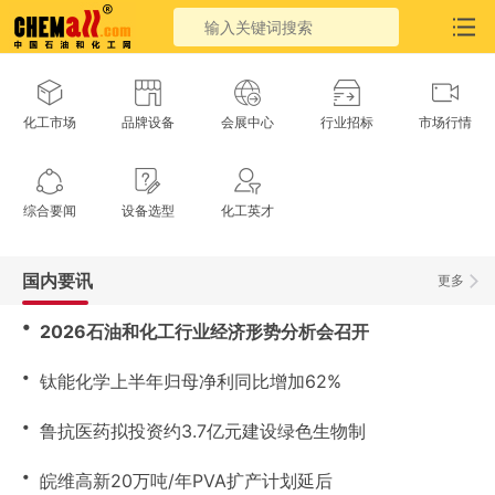
化工市场
品牌设备
会展中心
行业招标
市场行情
综合要闻
设备选型
化工英才
国内要讯
更多
・
2026石油和化工行业经济形势分析会召开
・
钛能化学上半年归母净利同比增加62%
・
鲁抗医药拟投资约3.7亿元建设绿色生物制
・
皖维高新20万吨/年PVA扩产计划延后