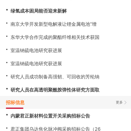
・
绿氢成本困局能否迎来新解
・
南京大学开发新型电解液让锂金属电池“增
・
东华大学合作完成的聚酯纤维相关技术获国
・
室温钠硫电池研究获进展
・
室温钠硫电池研究获进展
・
研究人员成功制备高强韧、可回收的芳纶纳
・
研究人员在高透明聚酰胺弹性体研究方面取
招标信息
更多
・
内蒙君正新材料位置开关采购招标公告
・
君正集团乌达焦化脉冲阀采购招标公告（26