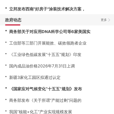
・
立邦发布西南"好房子"涂装技术解决方案，
政府动态
更多
・
商务部关于对应用DNA科学公司等6家美国实
・
工信部等三部门开展能效、碳效领跑者企业
・
《工业绿色低碳发展“十五五”规划》印发
・
国内成品油价格2026年7月31日上调
・
新疆3家化工园区拟通过认定
・
《国家应对气候变化“十五五”规划》发布
・
商务部发布《关于所谓“产能过剩”问题的
・
我国“核能+化工”产业实现规模发展