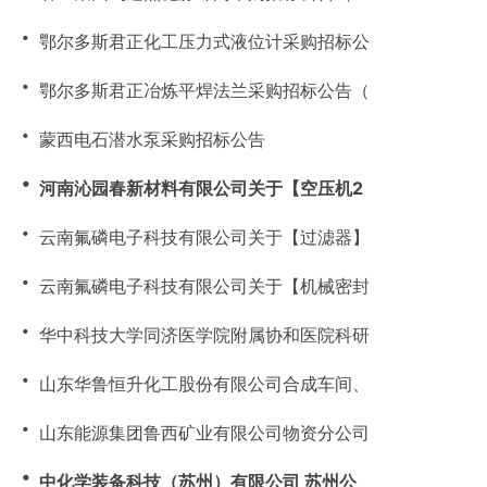
・
鄂尔多斯君正化工压力式液位计采购招标公
・
鄂尔多斯君正冶炼平焊法兰采购招标公告（
・
蒙西电石潜水泵采购招标公告
・
河南沁园春新材料有限公司关于【空压机2
・
云南氟磷电子科技有限公司关于【过滤器】
・
云南氟磷电子科技有限公司关于【机械密封
・
华中科技大学同济医学院附属协和医院科研
・
山东华鲁恒升化工股份有限公司合成车间、
・
山东能源集团鲁西矿业有限公司物资分公司
・
中化学装备科技（苏州）有限公司 苏州公