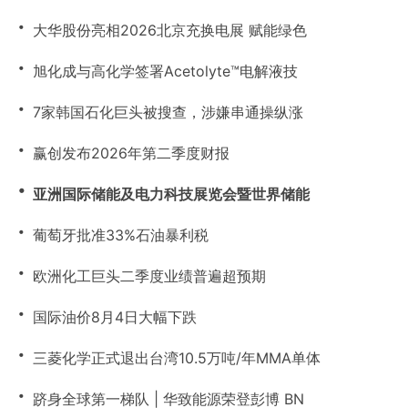
・
大华股份亮相2026北京充换电展 赋能绿色
・
旭化成与高化学签署Acetolyte™电解液技
・
7家韩国石化巨头被搜查，涉嫌串通操纵涨
・
赢创发布2026年第二季度财报
・
亚洲国际储能及电力科技展览会暨世界储能
・
葡萄牙批准33%石油暴利税
・
欧洲化工巨头二季度业绩普遍超预期
・
国际油价8月4日大幅下跌
・
三菱化学正式退出台湾10.5万吨/年MMA单体
・
跻身全球第一梯队 | 华致能源荣登彭博 BN