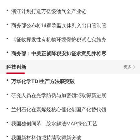
・
浙江计划打造万亿级油气全产业链
・
商务部公布将14家欧盟实体列入出口管制管
・
《征收挥发性有机物环境保护税试点实施办
・
商务部：中美正就降税安排征求意见并将尽
科技创新
更多
・
万华化学TDI生产方法获突破
・
研究人员在光学防伪与加密领域取得新进展
・
兰州石化在聚烯烃核心催化剂国产化替代领
・
我国独创间苯二胺水解法MAP绿色工艺
・
我国新材料领域持续取得新突破