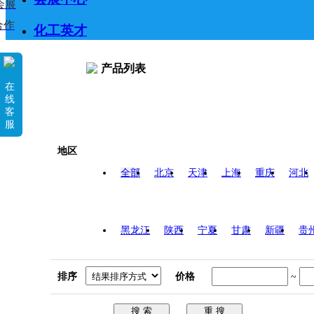
会展
合作
化工英才
产品列表
在
线
客
服
地区
全部
北京
天津
上海
重庆
河北
黑龙江
陕西
宁夏
甘肃
新疆
贵
排序
价格
~