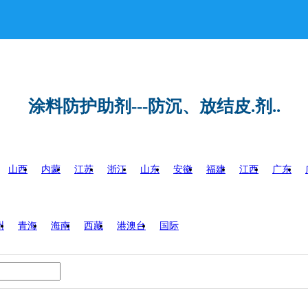
涂料防护助剂---防沉、放结皮.剂..
山西
内蒙
江苏
浙江
山东
安徽
福建
江西
广东
州
青海
海南
西藏
港澳台
国际