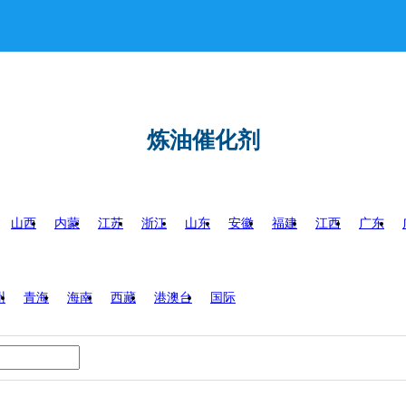
炼油催化剂
山西
内蒙
江苏
浙江
山东
安徽
福建
江西
广东
州
青海
海南
西藏
港澳台
国际