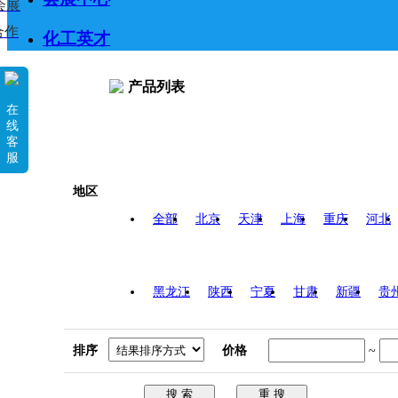
会展
合作
化工英才
产品列表
在
线
客
服
地区
全部
北京
天津
上海
重庆
河北
黑龙江
陕西
宁夏
甘肃
新疆
贵
排序
价格
~