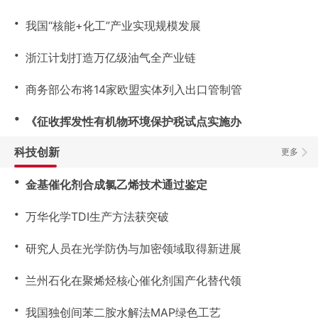
・
我国“核能+化工”产业实现规模发展
・
浙江计划打造万亿级油气全产业链
・
商务部公布将14家欧盟实体列入出口管制管
・
《征收挥发性有机物环境保护税试点实施办
科技创新
更多
・
金基催化剂合成氯乙烯技术通过鉴定
・
万华化学TDI生产方法获突破
・
研究人员在光学防伪与加密领域取得新进展
・
兰州石化在聚烯烃核心催化剂国产化替代领
・
我国独创间苯二胺水解法MAP绿色工艺