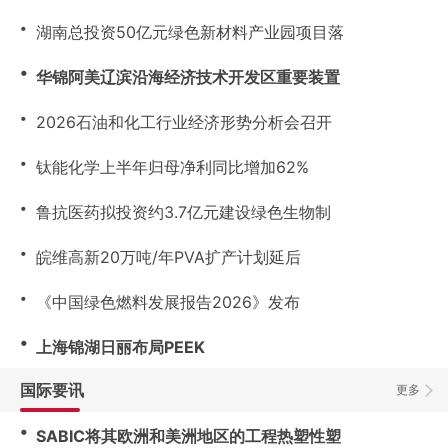
・
湖南总投资50亿元绿色新材料产业园项目落
・
华锦阿美辽滨沿海经济技术开发区重要装置
・
2026石油和化工行业经济形势分析会召开
・
钛能化学上半年归母净利同比增加62%
・
鲁抗医药拟投资约3.7亿元建设绿色生物制
・
皖维高新20万吨/年PVA扩产计划延后
・
《中国绿色燃料发展报告2026》发布
・
上海锦湖日丽布局PEEK
国际要讯
更多
・
SABIC将其欧洲和美洲地区的工程热塑性塑