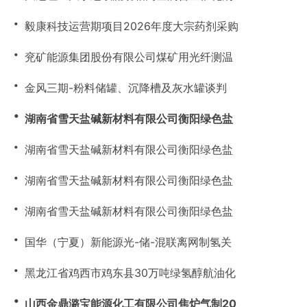
・
毅康科技运营期项目2026年度大宗药剂采购
・
兖矿能源集团股份有限公司煤矿用光纤测温
・
金风三期-粉料储罐、沉降槽及灰水罐谈判
・
湖南省雪天盐碱新材料有限公司衡阳绿色盐
・
湖南省雪天盐碱新材料有限公司衡阳绿色盐
・
湖南省雪天盐碱新材料有限公司衡阳绿色盐
・
湖南省雪天盐碱新材料有限公司衡阳绿色盐
・
国华（宁夏）新能源光-储-混联离网制氢关
・
黑龙江省鸡西市鸡东县30万吨绿氢醇航油化
・
山西金鼎潞宝能源化工有限公司焦炉气制20