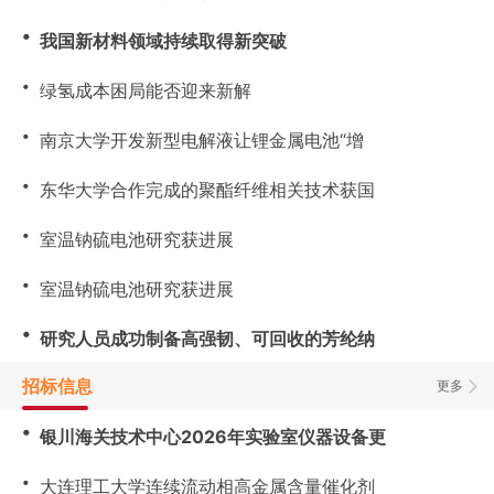
・
我国新材料领域持续取得新突破
・
绿氢成本困局能否迎来新解
・
南京大学开发新型电解液让锂金属电池“增
・
东华大学合作完成的聚酯纤维相关技术获国
・
室温钠硫电池研究获进展
・
室温钠硫电池研究获进展
・
研究人员成功制备高强韧、可回收的芳纶纳
招标信息
更多
・
银川海关技术中心2026年实验室仪器设备更
・
大连理工大学连续流动相高金属含量催化剂