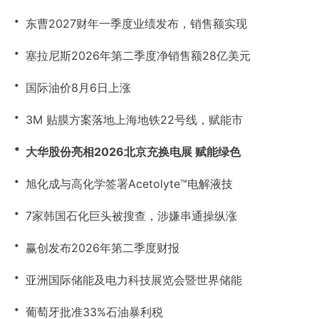
・
东曹2027财年一季度业绩发布，销售额实现
・
塞拉尼斯2026年第二季度净销售额28亿美元
・
国际油价8月6日上涨
・
3M 贴膜方案落地上海地铁22号线，赋能市
・
大华股份亮相2026北京充换电展 赋能绿色
・
旭化成与高化学签署Acetolyte™电解液技
・
7家韩国石化巨头被搜查，涉嫌串通操纵涨
・
赢创发布2026年第二季度财报
・
亚洲国际储能及电力科技展览会暨世界储能
・
葡萄牙批准33%石油暴利税