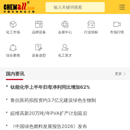
化工市场
品牌设备
会展中心
行业招标
市场行情
综合要闻
设备选型
化工英才
国内要讯
更多
・
钛能化学上半年归母净利同比增加62%
・
鲁抗医药拟投资约3.7亿元建设绿色生物制
・
皖维高新20万吨/年PVA扩产计划延后
・
《中国绿色燃料发展报告2026》发布