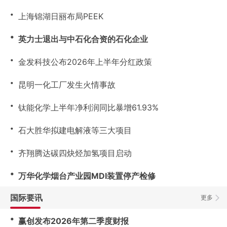
・
上海锦湖日丽布局PEEK
・
英力士退出与中石化合资的石化企业
・
金发科技公布2026年上半年分红政策
・
昆明一化工厂发生火情事故
・
钛能化学上半年净利润同比暴增61.93%
・
石大胜华拟建电解液等三大项目
・
齐翔腾达碳四炔烃加氢项目启动
・
万华化学烟台产业园MDI装置停产检修
国际要讯
更多
・
赢创发布2026年第二季度财报