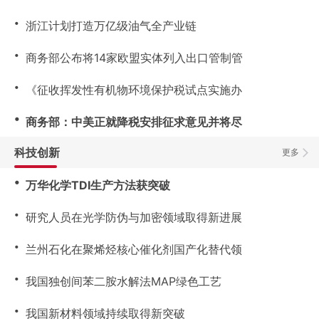
・
浙江计划打造万亿级油气全产业链
・
商务部公布将14家欧盟实体列入出口管制管
・
《征收挥发性有机物环境保护税试点实施办
・
商务部：中美正就降税安排征求意见并将尽
科技创新
更多
・
万华化学TDI生产方法获突破
・
研究人员在光学防伪与加密领域取得新进展
・
兰州石化在聚烯烃核心催化剂国产化替代领
・
我国独创间苯二胺水解法MAP绿色工艺
・
我国新材料领域持续取得新突破