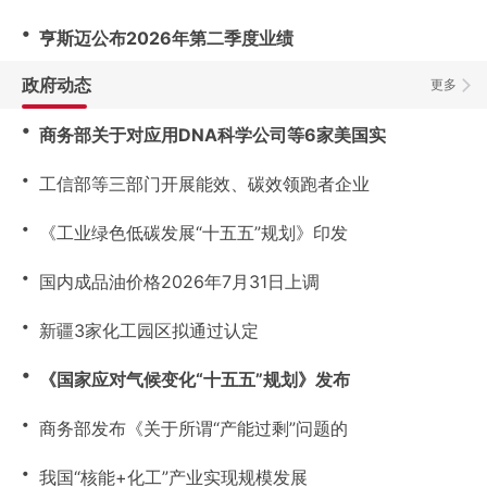
・
亨斯迈公布2026年第二季度业绩
政府动态
更多
・
商务部关于对应用DNA科学公司等6家美国实
・
工信部等三部门开展能效、碳效领跑者企业
・
《工业绿色低碳发展“十五五”规划》印发
・
国内成品油价格2026年7月31日上调
・
新疆3家化工园区拟通过认定
・
《国家应对气候变化“十五五”规划》发布
・
商务部发布《关于所谓“产能过剩”问题的
・
我国“核能+化工”产业实现规模发展