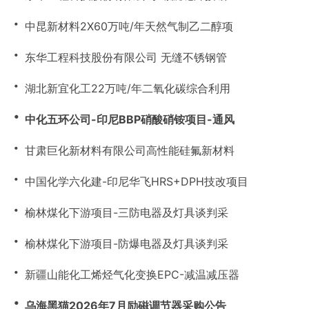
・
中昆新材料2X60万吨/年天然气制乙二醇项
・
东华工程科技股份有限公司 无缝不锈钢管
・
湖北新宜化工22万吨/年二氧化碳综合利用
・
中化五环公司-印尼BBP硝酸硝铵项目-通风
・
甘肃巨化新材料有限公司高性能硅氟新材料
・
中国化学六化建-印尼华飞HRS+DPH技改项目
・
榆林煤化下游项目-三防电器及灯具谈判采
・
榆林煤化下游项目-防爆电器及灯具谈判采
・
新疆山能化工烯烃气化变换EPC-减温减压器
・
乌海黑猫2026年7月励磁调节器采购公告