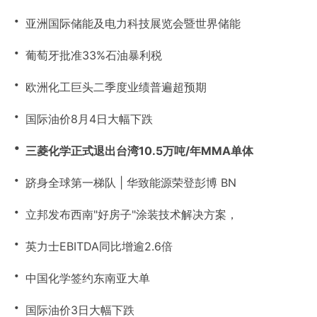
・
亚洲国际储能及电力科技展览会暨世界储能
・
葡萄牙批准33%石油暴利税
・
欧洲化工巨头二季度业绩普遍超预期
・
国际油价8月4日大幅下跌
・
三菱化学正式退出台湾10.5万吨/年MMA单体
・
跻身全球第一梯队 | 华致能源荣登彭博 BN
・
立邦发布西南"好房子"涂装技术解决方案，
・
英力士EBITDA同比增逾2.6倍
・
中国化学签约东南亚大单
・
国际油价3日大幅下跌