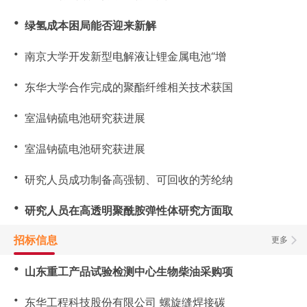
・
绿氢成本困局能否迎来新解
・
南京大学开发新型电解液让锂金属电池“增
・
东华大学合作完成的聚酯纤维相关技术获国
・
室温钠硫电池研究获进展
・
室温钠硫电池研究获进展
・
研究人员成功制备高强韧、可回收的芳纶纳
・
研究人员在高透明聚酰胺弹性体研究方面取
招标信息
更多
・
山东重工产品试验检测中心生物柴油采购项
・
东华工程科技股份有限公司 螺旋缝焊接碳