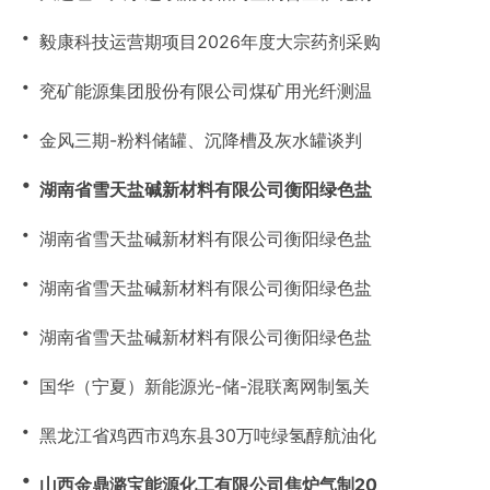
・
毅康科技运营期项目2026年度大宗药剂采购
・
兖矿能源集团股份有限公司煤矿用光纤测温
・
金风三期-粉料储罐、沉降槽及灰水罐谈判
・
湖南省雪天盐碱新材料有限公司衡阳绿色盐
・
湖南省雪天盐碱新材料有限公司衡阳绿色盐
・
湖南省雪天盐碱新材料有限公司衡阳绿色盐
・
湖南省雪天盐碱新材料有限公司衡阳绿色盐
・
国华（宁夏）新能源光-储-混联离网制氢关
・
黑龙江省鸡西市鸡东县30万吨绿氢醇航油化
・
山西金鼎潞宝能源化工有限公司焦炉气制20