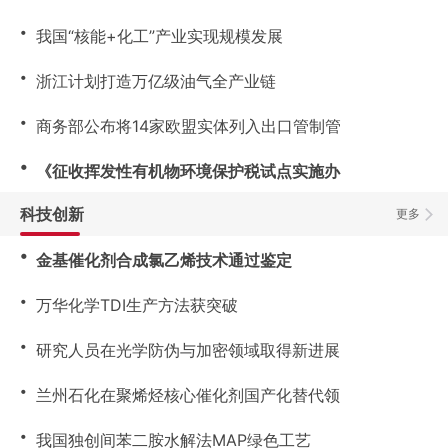
・
我国“核能+化工”产业实现规模发展
・
浙江计划打造万亿级油气全产业链
・
商务部公布将14家欧盟实体列入出口管制管
・
《征收挥发性有机物环境保护税试点实施办
科技创新
更多
・
金基催化剂合成氯乙烯技术通过鉴定
・
万华化学TDI生产方法获突破
・
研究人员在光学防伪与加密领域取得新进展
・
兰州石化在聚烯烃核心催化剂国产化替代领
・
我国独创间苯二胺水解法MAP绿色工艺