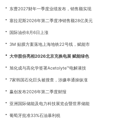
・
东曹2027财年一季度业绩发布，销售额实现
・
塞拉尼斯2026年第二季度净销售额28亿美元
・
国际油价8月6日上涨
・
3M 贴膜方案落地上海地铁22号线，赋能市
・
大华股份亮相2026北京充换电展 赋能绿色
・
旭化成与高化学签署Acetolyte™电解液技
・
7家韩国石化巨头被搜查，涉嫌串通操纵涨
・
赢创发布2026年第二季度财报
・
亚洲国际储能及电力科技展览会暨世界储能
・
葡萄牙批准33%石油暴利税