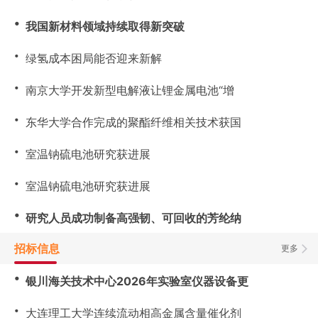
・
我国新材料领域持续取得新突破
・
绿氢成本困局能否迎来新解
・
南京大学开发新型电解液让锂金属电池“增
・
东华大学合作完成的聚酯纤维相关技术获国
・
室温钠硫电池研究获进展
・
室温钠硫电池研究获进展
・
研究人员成功制备高强韧、可回收的芳纶纳
招标信息
更多
・
银川海关技术中心2026年实验室仪器设备更
・
大连理工大学连续流动相高金属含量催化剂