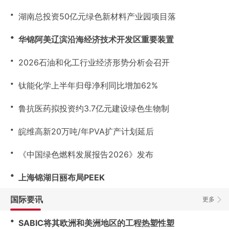
・
湖南总投资50亿元绿色新材料产业园项目落
・
华锦阿美辽滨沿海经济技术开发区重要装置
・
2026石油和化工行业经济形势分析会召开
・
钛能化学上半年归母净利同比增加62%
・
鲁抗医药拟投资约3.7亿元建设绿色生物制
・
皖维高新20万吨/年PVA扩产计划延后
・
《中国绿色燃料发展报告2026》发布
・
上海锦湖日丽布局PEEK
国际要讯
更多
・
SABIC将其欧洲和美洲地区的工程热塑性塑