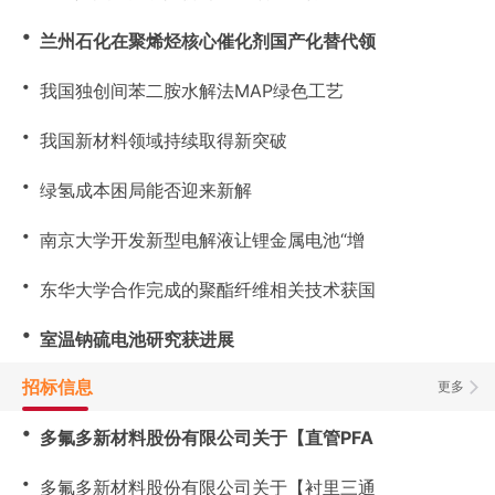
・
兰州石化在聚烯烃核心催化剂国产化替代领
・
我国独创间苯二胺水解法MAP绿色工艺
・
我国新材料领域持续取得新突破
・
绿氢成本困局能否迎来新解
・
南京大学开发新型电解液让锂金属电池“增
・
东华大学合作完成的聚酯纤维相关技术获国
・
室温钠硫电池研究获进展
招标信息
更多
・
多氟多新材料股份有限公司关于【直管PFA
・
多氟多新材料股份有限公司关于【衬里三通