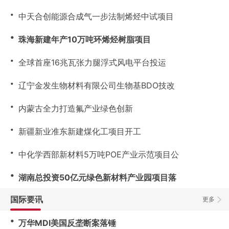
・
中天合创能源合成气一步法制烯烃中试项目
・
珠海新建年产10万吨环烯烃树脂项目
・
全球首座16兆瓦张力腿浮式风电平台投运
・
辽宁金发生物材料有限公司生物基BDO技改
・
内蒙古全力打造氟产业绿色创新
・
新疆新业准东新建煤化工项目开工
・
中化学西部新材料5万吨POE产业示范项目公
・
湖南总投资50亿元绿色新材料产业园项目落
国际要讯
更多
・
万华MDI美国反垄断案落锤