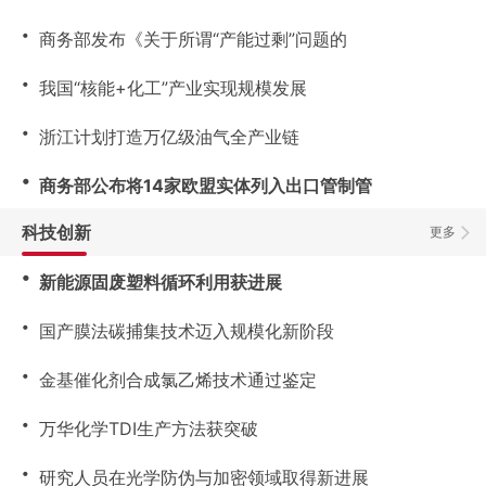
・
商务部发布《关于所谓“产能过剩”问题的
・
我国“核能+化工”产业实现规模发展
・
浙江计划打造万亿级油气全产业链
・
商务部公布将14家欧盟实体列入出口管制管
科技创新
更多
・
新能源固废塑料循环利用获进展
・
国产膜法碳捕集技术迈入规模化新阶段
・
金基催化剂合成氯乙烯技术通过鉴定
・
万华化学TDI生产方法获突破
・
研究人员在光学防伪与加密领域取得新进展