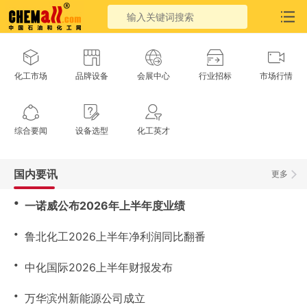
化工市场
品牌设备
会展中心
行业招标
市场行情
综合要闻
设备选型
化工英才
国内要讯
更多
・
一诺威公布2026年上半年度业绩
・
鲁北化工2026上半年净利润同比翻番
・
中化国际2026上半年财报发布
・
万华滨州新能源公司成立