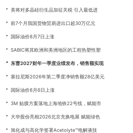
・
美将对多晶硅衍生品加征关税 引入最低进
・
前7个月我国货物贸易进出口超30万亿元
・
国际油价8月7日上涨
・
SABIC将其欧洲和美洲地区的工程热塑性塑
・
东曹2027财年一季度业绩发布，销售额实现
・
塞拉尼斯2026年第二季度净销售额28亿美元
・
国际油价8月6日上涨
・
3M 贴膜方案落地上海地铁22号线，赋能市
・
大华股份亮相2026北京充换电展 赋能绿色
・
旭化成与高化学签署Acetolyte™电解液技