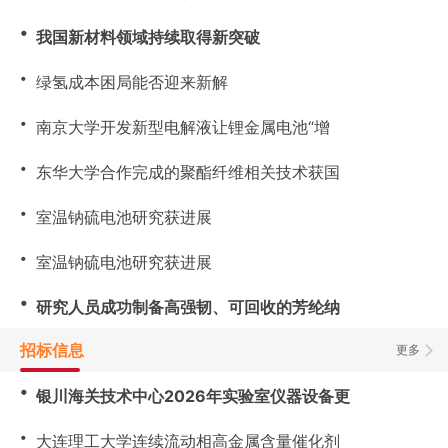
・
我国新材料领域持续取得新突破
・
绿氢成本困局能否迎来新解
・
南京大学开发新型电解液让锂金属电池“增
・
东华大学合作完成的聚酯纤维相关技术获国
・
室温钠硫电池研究获进展
・
室温钠硫电池研究获进展
・
研究人员成功制备高强韧、可回收的芳纶纳
招标信息
更多
・
银川海关技术中心2026年实验室仪器设备更
・
大连理工大学连续流动相高金属含量催化剂