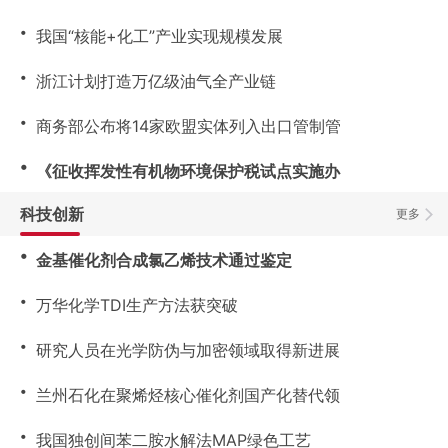
・
我国“核能+化工”产业实现规模发展
・
浙江计划打造万亿级油气全产业链
・
商务部公布将14家欧盟实体列入出口管制管
・
《征收挥发性有机物环境保护税试点实施办
科技创新
更多
・
金基催化剂合成氯乙烯技术通过鉴定
・
万华化学TDI生产方法获突破
・
研究人员在光学防伪与加密领域取得新进展
・
兰州石化在聚烯烃核心催化剂国产化替代领
・
我国独创间苯二胺水解法MAP绿色工艺