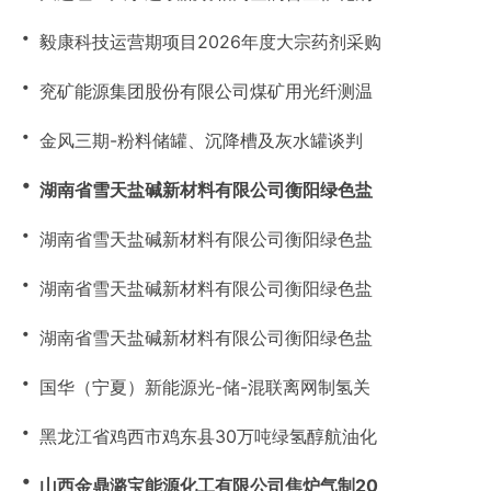
・
毅康科技运营期项目2026年度大宗药剂采购
・
兖矿能源集团股份有限公司煤矿用光纤测温
・
金风三期-粉料储罐、沉降槽及灰水罐谈判
・
湖南省雪天盐碱新材料有限公司衡阳绿色盐
・
湖南省雪天盐碱新材料有限公司衡阳绿色盐
・
湖南省雪天盐碱新材料有限公司衡阳绿色盐
・
湖南省雪天盐碱新材料有限公司衡阳绿色盐
・
国华（宁夏）新能源光-储-混联离网制氢关
・
黑龙江省鸡西市鸡东县30万吨绿氢醇航油化
・
山西金鼎潞宝能源化工有限公司焦炉气制20