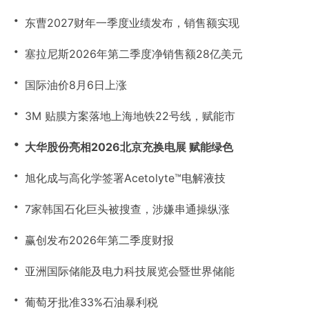
・
东曹2027财年一季度业绩发布，销售额实现
・
塞拉尼斯2026年第二季度净销售额28亿美元
・
国际油价8月6日上涨
・
3M 贴膜方案落地上海地铁22号线，赋能市
・
大华股份亮相2026北京充换电展 赋能绿色
・
旭化成与高化学签署Acetolyte™电解液技
・
7家韩国石化巨头被搜查，涉嫌串通操纵涨
・
赢创发布2026年第二季度财报
・
亚洲国际储能及电力科技展览会暨世界储能
・
葡萄牙批准33%石油暴利税