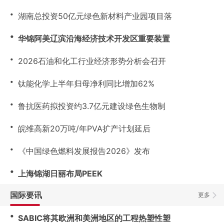
・
湖南总投资50亿元绿色新材料产业园项目落
・
华锦阿美辽滨沿海经济技术开发区重要装置
・
2026石油和化工行业经济形势分析会召开
・
钛能化学上半年归母净利同比增加62%
・
鲁抗医药拟投资约3.7亿元建设绿色生物制
・
皖维高新20万吨/年PVA扩产计划延后
・
《中国绿色燃料发展报告2026》发布
・
上海锦湖日丽布局PEEK
国际要讯
更多
・
SABIC将其欧洲和美洲地区的工程热塑性塑