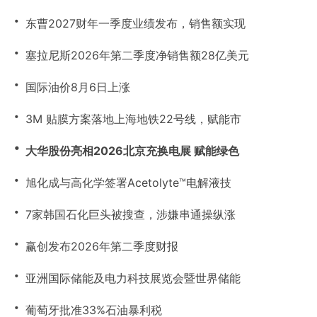
・
东曹2027财年一季度业绩发布，销售额实现
・
塞拉尼斯2026年第二季度净销售额28亿美元
・
国际油价8月6日上涨
・
3M 贴膜方案落地上海地铁22号线，赋能市
・
大华股份亮相2026北京充换电展 赋能绿色
・
旭化成与高化学签署Acetolyte™电解液技
・
7家韩国石化巨头被搜查，涉嫌串通操纵涨
・
赢创发布2026年第二季度财报
・
亚洲国际储能及电力科技展览会暨世界储能
・
葡萄牙批准33%石油暴利税