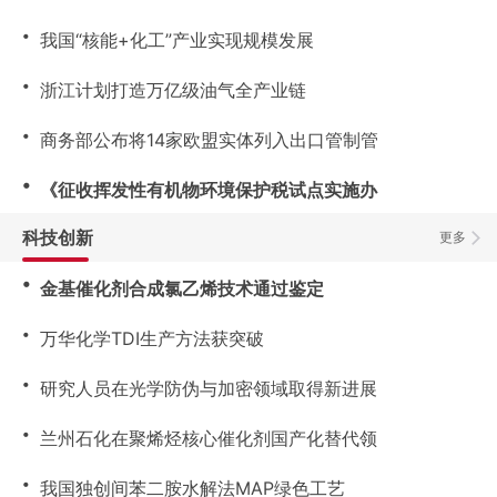
・
我国“核能+化工”产业实现规模发展
・
浙江计划打造万亿级油气全产业链
・
商务部公布将14家欧盟实体列入出口管制管
・
《征收挥发性有机物环境保护税试点实施办
科技创新
更多
・
金基催化剂合成氯乙烯技术通过鉴定
・
万华化学TDI生产方法获突破
・
研究人员在光学防伪与加密领域取得新进展
・
兰州石化在聚烯烃核心催化剂国产化替代领
・
我国独创间苯二胺水解法MAP绿色工艺