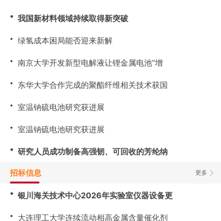
・
我国新材料领域持续取得新突破
・
绿氢成本困局能否迎来新解
・
南京大学开发新型电解液让锂金属电池“增
・
东华大学合作完成的聚酯纤维相关技术获国
・
室温钠硫电池研究获进展
・
室温钠硫电池研究获进展
・
研究人员成功制备高强韧、可回收的芳纶纳
招标信息
更多
・
银川海关技术中心2026年实验室仪器设备更
・
大连理工大学连续流动相高金属含量催化剂