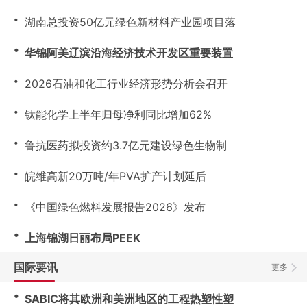
・
湖南总投资50亿元绿色新材料产业园项目落
・
华锦阿美辽滨沿海经济技术开发区重要装置
・
2026石油和化工行业经济形势分析会召开
・
钛能化学上半年归母净利同比增加62%
・
鲁抗医药拟投资约3.7亿元建设绿色生物制
・
皖维高新20万吨/年PVA扩产计划延后
・
《中国绿色燃料发展报告2026》发布
・
上海锦湖日丽布局PEEK
国际要讯
更多
・
SABIC将其欧洲和美洲地区的工程热塑性塑