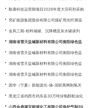
・
毅康科技运营期项目2026年度大宗药剂采购
・
兖矿能源集团股份有限公司煤矿用光纤测温
・
金风三期-粉料储罐、沉降槽及灰水罐谈判
・
湖南省雪天盐碱新材料有限公司衡阳绿色盐
・
湖南省雪天盐碱新材料有限公司衡阳绿色盐
・
湖南省雪天盐碱新材料有限公司衡阳绿色盐
・
湖南省雪天盐碱新材料有限公司衡阳绿色盐
・
国华（宁夏）新能源光-储-混联离网制氢关
・
黑龙江省鸡西市鸡东县30万吨绿氢醇航油化
・
山西金鼎潞宝能源化工有限公司焦炉气制20