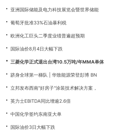
・
亚洲国际储能及电力科技展览会暨世界储能
・
葡萄牙批准33%石油暴利税
・
欧洲化工巨头二季度业绩普遍超预期
・
国际油价8月4日大幅下跌
・
三菱化学正式退出台湾10.5万吨/年MMA单体
・
跻身全球第一梯队 | 华致能源荣登彭博 BN
・
立邦发布西南"好房子"涂装技术解决方案，
・
英力士EBITDA同比增逾2.6倍
・
中国化学签约东南亚大单
・
国际油价3日大幅下跌