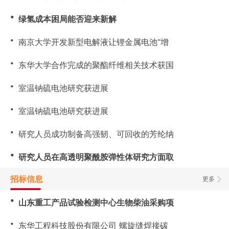
・
绿氢成本困局能否迎来新解
・
南京大学开发新型电解液让锂金属电池“增
・
东华大学合作完成的聚酯纤维相关技术获国
・
室温钠硫电池研究获进展
・
室温钠硫电池研究获进展
・
研究人员成功制备高强韧、可回收的芳纶纳
・
研究人员在高透明聚酰胺弹性体研究方面取
招标信息
更多
・
山东重工产品试验检测中心生物柴油采购项
・
东华工程科技股份有限公司 螺旋缝焊接碳