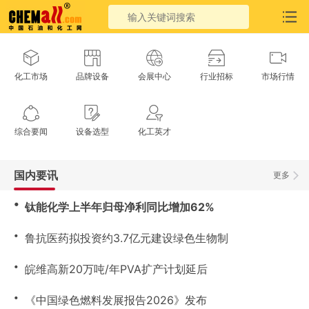
化工市场
品牌设备
会展中心
行业招标
市场行情
综合要闻
设备选型
化工英才
国内要讯
更多
・
钛能化学上半年归母净利同比增加62%
・
鲁抗医药拟投资约3.7亿元建设绿色生物制
・
皖维高新20万吨/年PVA扩产计划延后
・
《中国绿色燃料发展报告2026》发布