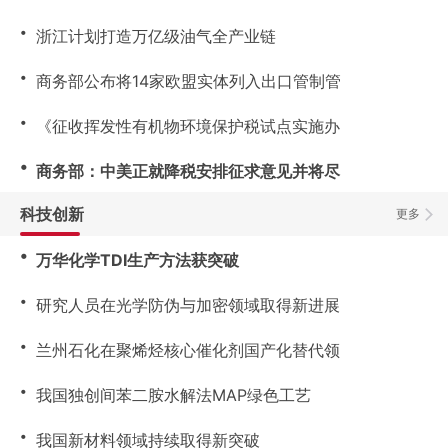
・
浙江计划打造万亿级油气全产业链
・
商务部公布将14家欧盟实体列入出口管制管
・
《征收挥发性有机物环境保护税试点实施办
・
商务部：中美正就降税安排征求意见并将尽
科技创新
更多
・
万华化学TDI生产方法获突破
・
研究人员在光学防伪与加密领域取得新进展
・
兰州石化在聚烯烃核心催化剂国产化替代领
・
我国独创间苯二胺水解法MAP绿色工艺
・
我国新材料领域持续取得新突破