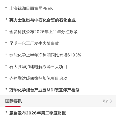
・
上海锦湖日丽布局PEEK
・
英力士退出与中石化合资的石化企业
・
金发科技公布2026年上半年分红政策
・
昆明一化工厂发生火情事故
・
钛能化学上半年净利润同比暴增61.93%
・
石大胜华拟建电解液等三大项目
・
齐翔腾达碳四炔烃加氢项目启动
・
万华化学烟台产业园MDI装置停产检修
国际要讯
更多
・
赢创发布2026年第二季度财报