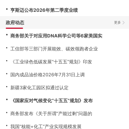
・
亨斯迈公布2026年第二季度业绩
政府动态
更多
・
商务部关于对应用DNA科学公司等6家美国实
・
工信部等三部门开展能效、碳效领跑者企业
・
《工业绿色低碳发展“十五五”规划》印发
・
国内成品油价格2026年7月31日上调
・
新疆3家化工园区拟通过认定
・
《国家应对气候变化“十五五”规划》发布
・
商务部发布《关于所谓“产能过剩”问题的
・
我国“核能+化工”产业实现规模发展