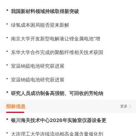
・
我国新材料领域持续取得新突破
・
绿氢成本困局能否迎来新解
・
南京大学开发新型电解液让锂金属电池“增
・
东华大学合作完成的聚酯纤维相关技术获国
・
室温钠硫电池研究获进展
・
室温钠硫电池研究获进展
・
研究人员成功制备高强韧、可回收的芳纶纳
招标信息
更多
・
银川海关技术中心2026年实验室仪器设备更
・
大连理工大学连续流动相高金属含量催化剂