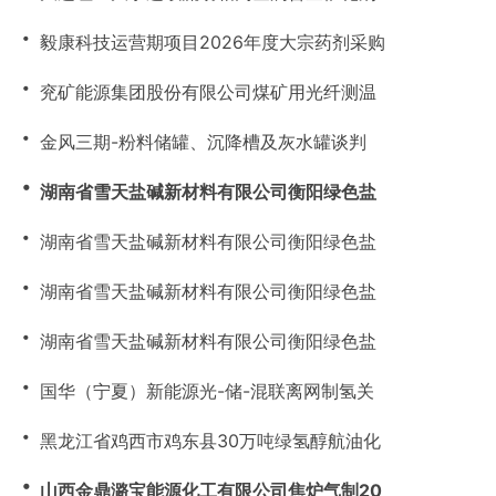
・
毅康科技运营期项目2026年度大宗药剂采购
・
兖矿能源集团股份有限公司煤矿用光纤测温
・
金风三期-粉料储罐、沉降槽及灰水罐谈判
・
湖南省雪天盐碱新材料有限公司衡阳绿色盐
・
湖南省雪天盐碱新材料有限公司衡阳绿色盐
・
湖南省雪天盐碱新材料有限公司衡阳绿色盐
・
湖南省雪天盐碱新材料有限公司衡阳绿色盐
・
国华（宁夏）新能源光-储-混联离网制氢关
・
黑龙江省鸡西市鸡东县30万吨绿氢醇航油化
・
山西金鼎潞宝能源化工有限公司焦炉气制20