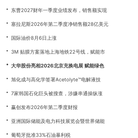
・
东曹2027财年一季度业绩发布，销售额实现
・
塞拉尼斯2026年第二季度净销售额28亿美元
・
国际油价8月6日上涨
・
3M 贴膜方案落地上海地铁22号线，赋能市
・
大华股份亮相2026北京充换电展 赋能绿色
・
旭化成与高化学签署Acetolyte™电解液技
・
7家韩国石化巨头被搜查，涉嫌串通操纵涨
・
赢创发布2026年第二季度财报
・
亚洲国际储能及电力科技展览会暨世界储能
・
葡萄牙批准33%石油暴利税