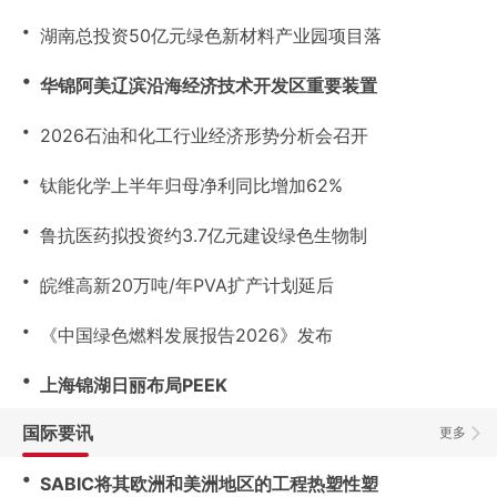
・
湖南总投资50亿元绿色新材料产业园项目落
・
华锦阿美辽滨沿海经济技术开发区重要装置
・
2026石油和化工行业经济形势分析会召开
・
钛能化学上半年归母净利同比增加62%
・
鲁抗医药拟投资约3.7亿元建设绿色生物制
・
皖维高新20万吨/年PVA扩产计划延后
・
《中国绿色燃料发展报告2026》发布
・
上海锦湖日丽布局PEEK
国际要讯
更多
・
SABIC将其欧洲和美洲地区的工程热塑性塑