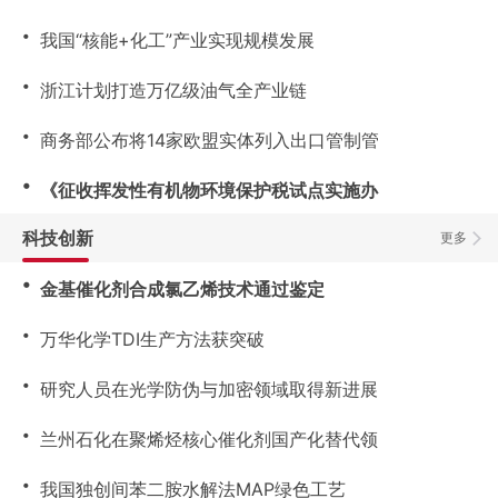
・
我国“核能+化工”产业实现规模发展
・
浙江计划打造万亿级油气全产业链
・
商务部公布将14家欧盟实体列入出口管制管
・
《征收挥发性有机物环境保护税试点实施办
科技创新
更多
・
金基催化剂合成氯乙烯技术通过鉴定
・
万华化学TDI生产方法获突破
・
研究人员在光学防伪与加密领域取得新进展
・
兰州石化在聚烯烃核心催化剂国产化替代领
・
我国独创间苯二胺水解法MAP绿色工艺