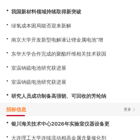
・
我国新材料领域持续取得新突破
・
绿氢成本困局能否迎来新解
・
南京大学开发新型电解液让锂金属电池“增
・
东华大学合作完成的聚酯纤维相关技术获国
・
室温钠硫电池研究获进展
・
室温钠硫电池研究获进展
・
研究人员成功制备高强韧、可回收的芳纶纳
招标信息
更多
・
银川海关技术中心2026年实验室仪器设备更
・
大连理工大学连续流动相高金属含量催化剂