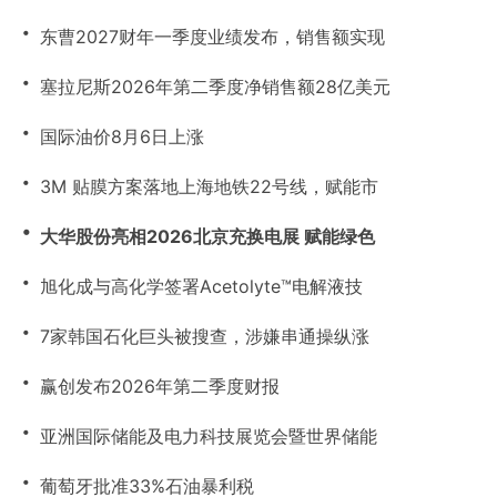
・
东曹2027财年一季度业绩发布，销售额实现
・
塞拉尼斯2026年第二季度净销售额28亿美元
・
国际油价8月6日上涨
・
3M 贴膜方案落地上海地铁22号线，赋能市
・
大华股份亮相2026北京充换电展 赋能绿色
・
旭化成与高化学签署Acetolyte™电解液技
・
7家韩国石化巨头被搜查，涉嫌串通操纵涨
・
赢创发布2026年第二季度财报
・
亚洲国际储能及电力科技展览会暨世界储能
・
葡萄牙批准33%石油暴利税