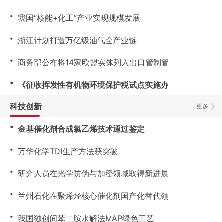
・
我国“核能+化工”产业实现规模发展
・
浙江计划打造万亿级油气全产业链
・
商务部公布将14家欧盟实体列入出口管制管
・
《征收挥发性有机物环境保护税试点实施办
科技创新
更多
・
金基催化剂合成氯乙烯技术通过鉴定
・
万华化学TDI生产方法获突破
・
研究人员在光学防伪与加密领域取得新进展
・
兰州石化在聚烯烃核心催化剂国产化替代领
・
我国独创间苯二胺水解法MAP绿色工艺