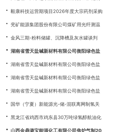
・
毅康科技运营期项目2026年度大宗药剂采购
・
兖矿能源集团股份有限公司煤矿用光纤测温
・
金风三期-粉料储罐、沉降槽及灰水罐谈判
・
湖南省雪天盐碱新材料有限公司衡阳绿色盐
・
湖南省雪天盐碱新材料有限公司衡阳绿色盐
・
湖南省雪天盐碱新材料有限公司衡阳绿色盐
・
湖南省雪天盐碱新材料有限公司衡阳绿色盐
・
国华（宁夏）新能源光-储-混联离网制氢关
・
黑龙江省鸡西市鸡东县30万吨绿氢醇航油化
・
山西金鼎潞宝能源化工有限公司焦炉气制20