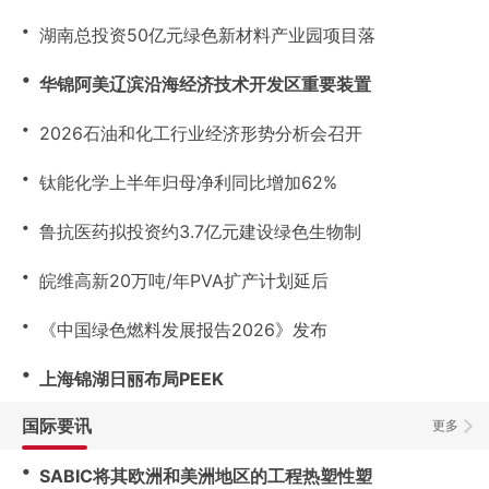
・
湖南总投资50亿元绿色新材料产业园项目落
・
华锦阿美辽滨沿海经济技术开发区重要装置
・
2026石油和化工行业经济形势分析会召开
・
钛能化学上半年归母净利同比增加62%
・
鲁抗医药拟投资约3.7亿元建设绿色生物制
・
皖维高新20万吨/年PVA扩产计划延后
・
《中国绿色燃料发展报告2026》发布
・
上海锦湖日丽布局PEEK
国际要讯
更多
・
SABIC将其欧洲和美洲地区的工程热塑性塑