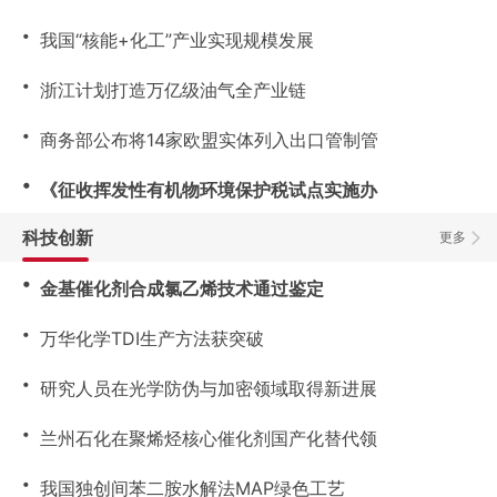
・
我国“核能+化工”产业实现规模发展
・
浙江计划打造万亿级油气全产业链
・
商务部公布将14家欧盟实体列入出口管制管
・
《征收挥发性有机物环境保护税试点实施办
科技创新
更多
・
金基催化剂合成氯乙烯技术通过鉴定
・
万华化学TDI生产方法获突破
・
研究人员在光学防伪与加密领域取得新进展
・
兰州石化在聚烯烃核心催化剂国产化替代领
・
我国独创间苯二胺水解法MAP绿色工艺