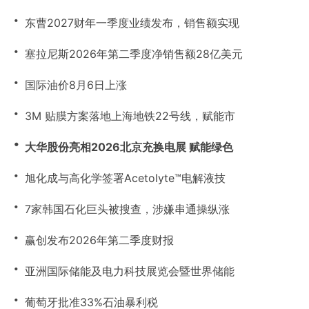
・
东曹2027财年一季度业绩发布，销售额实现
・
塞拉尼斯2026年第二季度净销售额28亿美元
・
国际油价8月6日上涨
・
3M 贴膜方案落地上海地铁22号线，赋能市
・
大华股份亮相2026北京充换电展 赋能绿色
・
旭化成与高化学签署Acetolyte™电解液技
・
7家韩国石化巨头被搜查，涉嫌串通操纵涨
・
赢创发布2026年第二季度财报
・
亚洲国际储能及电力科技展览会暨世界储能
・
葡萄牙批准33%石油暴利税