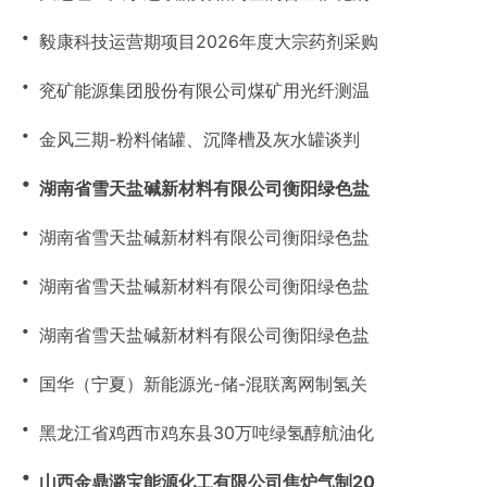
・
毅康科技运营期项目2026年度大宗药剂采购
・
兖矿能源集团股份有限公司煤矿用光纤测温
・
金风三期-粉料储罐、沉降槽及灰水罐谈判
・
湖南省雪天盐碱新材料有限公司衡阳绿色盐
・
湖南省雪天盐碱新材料有限公司衡阳绿色盐
・
湖南省雪天盐碱新材料有限公司衡阳绿色盐
・
湖南省雪天盐碱新材料有限公司衡阳绿色盐
・
国华（宁夏）新能源光-储-混联离网制氢关
・
黑龙江省鸡西市鸡东县30万吨绿氢醇航油化
・
山西金鼎潞宝能源化工有限公司焦炉气制20