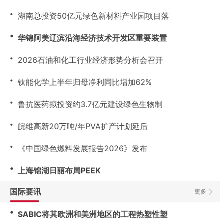
・
湖南总投资50亿元绿色新材料产业园项目落
・
华锦阿美辽滨沿海经济技术开发区重要装置
・
2026石油和化工行业经济形势分析会召开
・
钛能化学上半年归母净利同比增加62%
・
鲁抗医药拟投资约3.7亿元建设绿色生物制
・
皖维高新20万吨/年PVA扩产计划延后
・
《中国绿色燃料发展报告2026》发布
・
上海锦湖日丽布局PEEK
国际要讯
更多
・
SABIC将其欧洲和美洲地区的工程热塑性塑