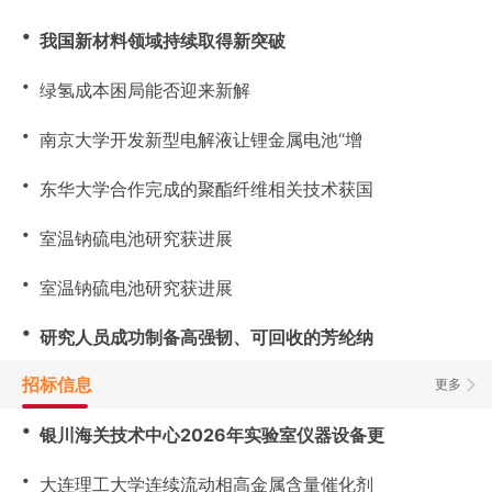
・
我国新材料领域持续取得新突破
・
绿氢成本困局能否迎来新解
・
南京大学开发新型电解液让锂金属电池“增
・
东华大学合作完成的聚酯纤维相关技术获国
・
室温钠硫电池研究获进展
・
室温钠硫电池研究获进展
・
研究人员成功制备高强韧、可回收的芳纶纳
招标信息
更多
・
银川海关技术中心2026年实验室仪器设备更
・
大连理工大学连续流动相高金属含量催化剂